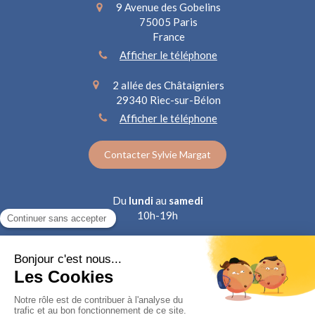
9 Avenue des Gobelins
75005
Paris
France
Afficher le téléphone
2 allée des Châtaigniers
29340
Riec-sur-Bélon
Afficher le téléphone
Contacter Sylvie Margat
Du
lundi
au
samedi
10h-19h
La première semaine de chaque mois à Riec-sur-Bélon.