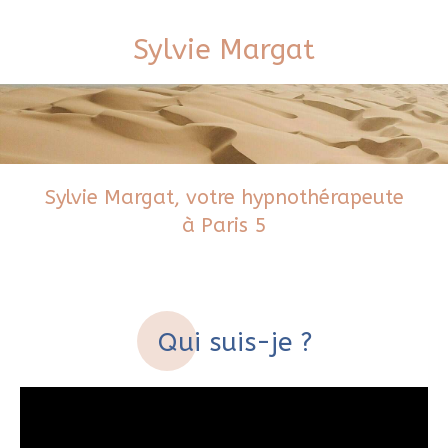
Sylvie Margat
Sylvie Margat, votre hypnothérapeute
à Paris 5
Qui suis-je ?